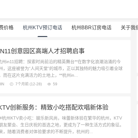
消费价格
杭州KTV预订电话
杭州BBR订房电话
关于我
IN11创意园区高端人才招聘启事
州in11招聘：探索时尚前沿的精英舞台**在数字化浪潮汹涌的今
州，这座被誉为“人间天堂”的城市，正以其独特的魅力吸引着全球
而在这片充满活力的土地上，**杭州in...
IN
7个月前
(12-28)
59
KTV创新服务：精致小吃搭配欢唱新体验
杭州KTV卖小吃：娱乐新风尚，味蕾新体验在繁华的杭州，KTV
朋友聚会、生日庆祝的首选之地，更成为了一种生活方式的象征。
来，随着消费者对体验要求的不断提升，杭州的...