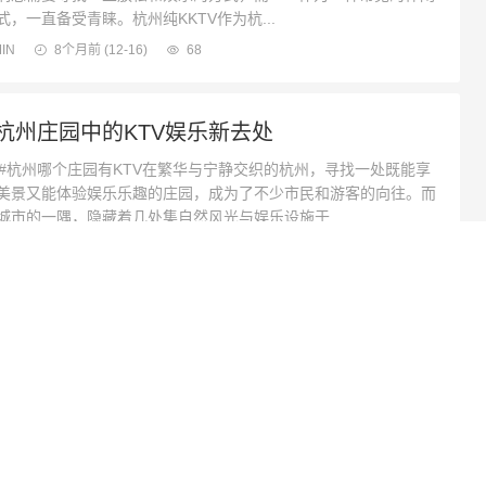
式，一直备受青睐。杭州纯KKTV作为杭...
IN
8个月前
(12-16)
68
杭州庄园中的KTV娱乐新去处
杭州哪个庄园有KTV在繁华与宁静交织的杭州，寻找一处既能享
美景又能体验娱乐乐趣的庄园，成为了不少市民和游客的向往。而
城市的一隅，隐藏着几处集自然风光与娱乐设施于...
IN
8个月前
(12-15)
72
温莎KTV旗舰店：尊享豪华娱乐空间地址揭秘
州温莎KTV旗舰店地址：尽享城市娱乐新地标**在繁华的杭州城
一处集现代时尚与经典娱乐于一体的璀璨明珠——**杭州温莎KTV
**。这家KTV不仅以其豪华的装修、顶级...
IN
8个月前
(12-14)
63