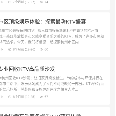
IN
7个月前
(12-27)
74
市区顶级娱乐体验：探索最嗨KTV盛宴
州市区最好玩的KTV：探索城市娱乐新地标**在繁华的杭州市
找一处既能放松身心又能享受音乐之美的KTV，成为了许多市民和
共同追求。今天，我们将带您一起探索杭州市区内...
IN
8个月前
(12-26)
60
专业回收KTV高品质沙发
杭州回收KTV沙发：让旧家具焕发新生，节约成本与环保并行在
都市生活中，娱乐休闲成为了人们不可或缺的一部分。KTV作为当
的娱乐场所，其装修和设施更新速度之快令人咋...
IN
8个月前
(12-25)
67