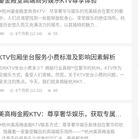
鎏金殿堂高端商务娱乐KTV尊享体验
杭州鎏金殿堂商务KTV：尽享奢华与娱乐的完美结合在繁忙的都
中，人们总渴望找到一处能够放松身心、享受娱乐的绝佳场所。杭
座历史悠久而又充满活力的城市，以其独特的魅力...
IN
8个月前
(12-24)
55
KTV包厢坐台服务小费标准及影响因素解析
州KTV坐台小费多少？揭秘行业真相**在繁华的杭州，KTV作为
交娱乐方式，备受人们青睐。然而，关于KTV坐台小费的问题，一
家关注的焦点。今天，我们就来揭秘杭州KT...
IN
8个月前
(12-22)
60
杭州美高梅金殿KTV：尊享奢华娱乐，获取专属联系方式
杭州美高梅金殿KTV联系方式：尊享奢华娱乐新体验在繁华的杭
，隐藏着一家备受瞩目的高端娱乐场所——**杭州美高梅金殿
**。这里不仅是音乐与欢笑的交汇点，更是都市精...