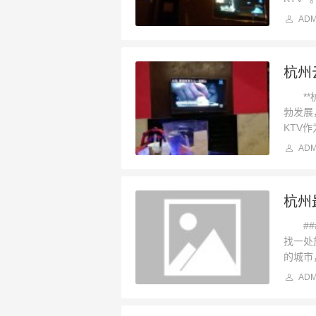
ADM
杭州
**杭
勃发展
KTV
ADM
杭州
###
找一处
的城市
ADM