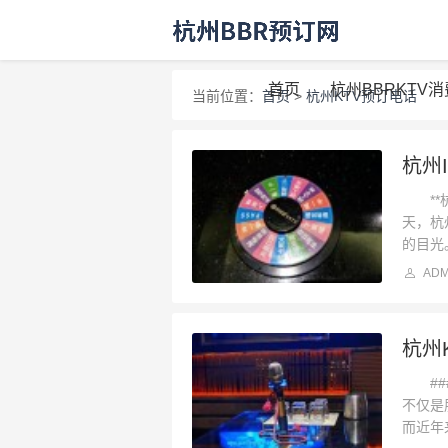
首页
杭州BBRKTV
当前位置：
首页
>
杭州KTV预订电话
杭州
**杭
天，杭
的目光。
ADM
杭州
###
不仅是
而近年