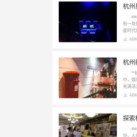
###
有一处
星时代
ADM
**杭
中，娱
充满活
ADM
探索
###
中，人