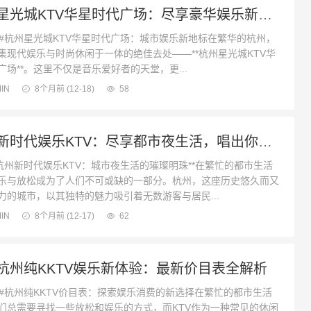
杭州星光城KTV华星时代广场：尽享豪华娱乐新体验
杭州星光城KTV华星时代广场：城市娱乐新地标在繁华的杭州，
集现代娱乐与时尚休闲于一体的绝佳去处——**杭州星光城KTV华
广场**。这里不仅是音乐爱好者的天堂，更...
IN
8个月前
(12-18)
58
杭州新时代娱乐KTV：尽享都市夜生活，唱出你的新时代旋律
州新时代娱乐KTV：城市夜生活的璀璨明珠**在繁忙的都市生活
乐与放松成为了人们不可或缺的一部分。杭州，这座历史悠久而又
力的城市，以其独特的魅力吸引着无数游客与居民...
IN
8个月前
(12-17)
62
杭州纯KKTV娱乐新体验：最新价目表全解析
杭州纯KKTV价目表：探索娱乐消费的新选择在繁忙的都市生活
们总需要寻找一些放松和娱乐的方式，而KTV作为一种常见的休闲