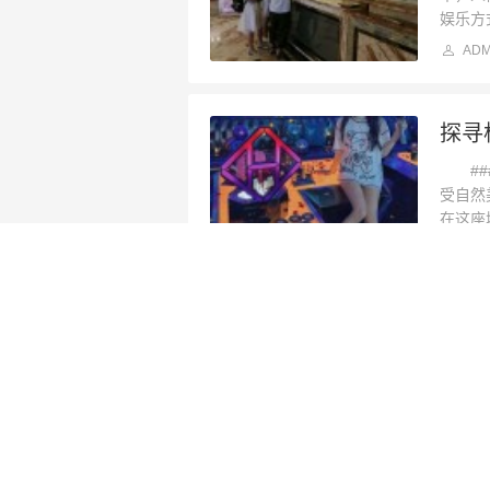
娱乐方
ADM
探寻
###
受自然
在这座
ADM
杭州
**杭
中，有
旗舰店
ADM