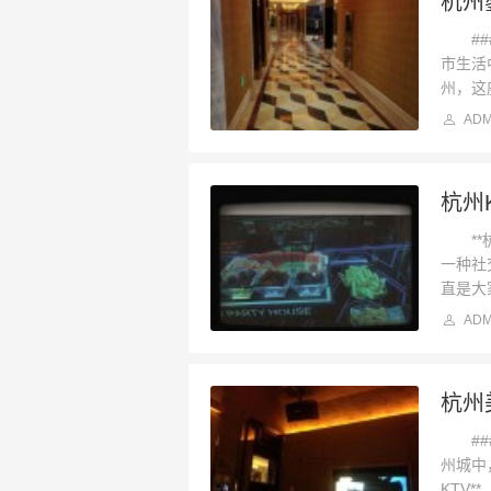
杭州
###
市生活
州，这
ADM
杭州
**杭
一种社
直是大
ADM
###
州城中
KTV