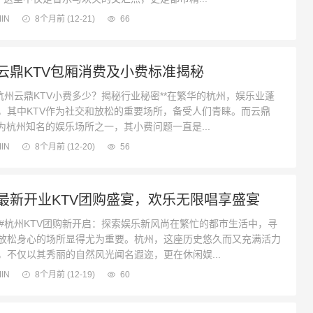
IN
8个月前
(12-21)
66
云鼎KTV包厢消费及小费标准揭秘
州云鼎KTV小费多少？揭秘行业秘密**在繁华的杭州，娱乐业蓬
，其中KTV作为社交和放松的重要场所，备受人们青睐。而云鼎
作为杭州知名的娱乐场所之一，其小费问题一直是...
IN
8个月前
(12-20)
56
最新开业KTV团购盛宴，欢乐无限唱享盛宴
杭州KTV团购新开启：探索娱乐新风尚在繁忙的都市生活中，寻
放松身心的场所显得尤为重要。杭州，这座历史悠久而又充满活力
，不仅以其秀丽的自然风光闻名遐迩，更在休闲娱...
IN
8个月前
(12-19)
60