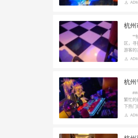
ADM
杭州
**杭
区，寻
游客的
ADM
杭州
###
繁忙的
下热门
ADM