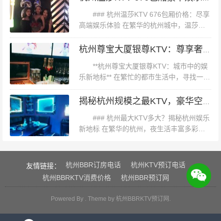
打卡真的绝了，没有酒也能,唱整整两小时...
一等），关注这些活动可以为你节省不少开支。 **四、案
### 杭州温莎KTV 676包厢价格：尽享
例分析：某高端KTV与平价KTV的对比** 以某高端KTV
高端娱乐体验 在繁华的杭州城中，温莎
KTV以其卓越的品质和丰富的娱乐设施，成
（如“皇家壹号”）和平价KTV（如“麦乐迪”）为例进行简单
为了众多音乐爱好者与聚会达人的首选之
杭州尊宝大厦银尊KTV：尊享奢华娱乐新体验
对比： - **皇家壹号**：位于市中心繁华地段，装修豪华，
地。其中，676包厢以其独...
**杭州尊宝大厦银尊KTV：城市中的娱
提供高品质音响设备和
乐新地标** 在繁忙的都市生活中，寻找一处
既能放松身心又能享受高品质娱乐的场所，
成为了许多人的追求。杭州，这座历史悠久
揭秘杭州规模之最KTV，豪华空间究竟有多大？
而又充满现代气息的城市，近...
### 杭州最大KTV多大？揭秘杭州娱乐
新地标 在繁华的杭州，夜生活丰富多彩，
而KTV作为城市夜生活的代表之一，一直备
受市民和游客的青睐。那么，杭州最大的
KTV究竟有多大？本文将带您...
杭州BBR订房电话
杭州KTV预订电话
友情链接：
杭州BBRKTV消费价格
杭州BBR预订网
Powered By . Theme by
杭州BBRKTV预订网
.