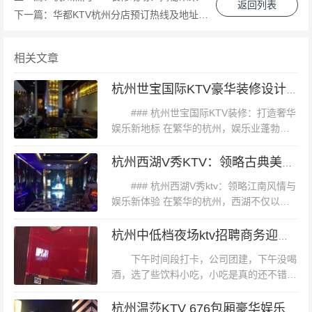
返回列表
价格往往更贵。而装修豪华、环境优雅的场所也往往能吸
下一篇：
华都KTV杭州分店预订热线及地址指南
引更多顾客，但相应的价格也会提升。 2. **设施与服务*
*：提供高品质音响设备、丰富曲库、周到服务的KTV，其
相关文章
价格自然也会相应提高。例如，某些高端KTV还配备有私
杭州世宝国际KTV豪华装修设计与音效优化
人休息室、免费小吃饮料等增值服务。 3. **时段与节假日*
### 杭州世宝国际KTV装修：打造奢华
*：通常情况下，周末和节假日是KTV的高峰时段，价格可
娱乐新地标 在繁华的杭州，娱乐业蓬勃发
能会上浮。此外，某些特殊节日（如情人节、圣诞节）也
展，而KTV作为社交与放松的重要场所，其
可能会有额外的收费项目。 **三、如何选择合适的KTV**
装修设计更是成为了吸引顾客的关键。今
杭州西湖V秀KTV：领略古典美与现代娱乐的完美融合
天，我们将深入探讨“杭州世宝...
1. **明确需求**：首先确定你的聚会人数和预算范围，选
### 杭州西湖V秀ktv：领略江南风情与
择与之匹配的包厢类型。 2. **比较价格**：通过线上平台
娱乐新体验 在繁华的杭州，西湖不仅以其
如画的风景闻名遐迩，更以其丰富的文化娱
（如美团、大众点评等）或电话咨询，了解不同KTV的价
乐生活吸引着无数游客。其中，**杭州西湖
杭州中低档夜场ktv招聘商务迎宾,有没有年龄限制_
格政策，并比较性价比。 3. **考察环境**：在决定前不妨
V秀ktv**作为新晋的...
下午时间段打卡，公司团建，下午没喝
亲自去现场考察一下，看看装修是否符合你的审美需求，
酒，选了些饮料小吃，小吃是真的还不错哈
同时体验一下音响效果和服务质量。 4. **关注优惠活动*
哈哈，唱了两小时，下午唱歌是真的便宜
*：许多KTV会定期推出各种优惠活动（如折扣券、买一赠
啊，态度也是真的好环境也是真的棒，下午
杭州温莎KTV 676包厢豪华娱乐体验价格探秘