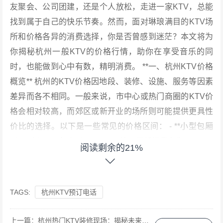
友聚会、公司团建，还是个人放松，走进一家KTV，总能
找到属于自己的快乐节奏。然而，面对琳琅满目的KTV场
所和价格各异的消费选择，你是否曾感到迷茫？本文将为
你揭秘杭州一般KTV的价格行情，助你在享受音乐的同
时，也能做到心中有数，精明消费。 **一、杭州KTV价格
概览** 杭州的KTV价格因地段、装修、设施、服务等因素
差异而各不相同。一般来说，市中心或热门商圈的KTV价
格会相对较高，而郊区或新开业的场所则可能提供更具性
价比的选择。以下是一些常见的价格区间： - **小型包厢
（2-4人）**：每小时30-80元不等，最低消费多为100-300
阅读剩余的21%
元。 - **中型包厢（4-6人）**：每小时50-120元不等，最
低消费多为200-500元。 - **大型包厢（6人以上）**：每
小时80-200元不等，最低消费多为400-800元，甚至更
TAGS:
杭州KTV预订电话
高。 **二、影响价格的几大因素** 1. **地段与装修**：位
于市中心或热门商圈的KTV，由于租金和运营成本较高，
上一篇：
杭州热门KTV装修现场：揭秘未来娱乐新空间