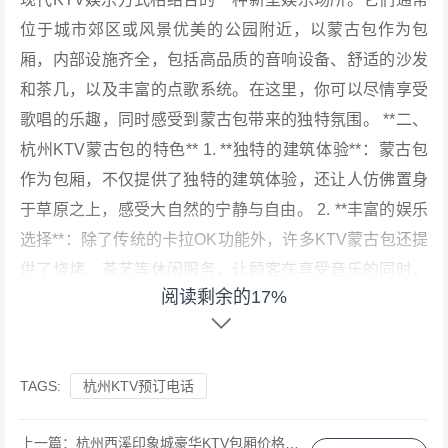
位于城市郊区或风景优美的公园附近，以蒙古包作为包
厢，内部设施齐全，包括高品质的音响设备、舒适的沙发
和茶几，以及丰富的点歌系统。在这里，你可以尽情享受
歌唱的乐趣，同时感受到蒙古包带来的独特氛围。 **二、
杭州KTV蒙古包的特色** 1. **独特的建筑体验**：蒙古包
作为包厢，不仅提供了独特的建筑体验，还让人仿佛置身
于草原之上，感受大自然的宁静与自由。 2. **丰富的娱乐
选择**：除了传统的卡拉OK功能外，许多KTV蒙古包还提
供了烧烤、茶艺等休闲服务，让顾客在享受音乐的同时，
阅读剩余的17%
也能品尝美食、品味文化。 3. **优质的服务**：由于数量
有限，这些场所往往提供更为个性化的服务，如私人订制
歌曲、主题派对等，以满足不同顾客的需求。 **三、案例
TAGS:
杭州KTV预订电话
分析：某知名KTV蒙古包的成功秘诀** 以杭州某知名KTV
蒙古包为例，该场所自开业以来便受到了广泛好评。其成
上一篇：
杭州西溪印象城豪华KTV包厢价格及优惠详情