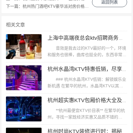
功秘诀在于： - **精准定位**：该场所将目标客户定位为追
返回列表
下一篇：
杭州热门酒吧KTV豪华派对房价格及预订指南
求新鲜体验、喜欢户外活动的年轻人和家庭。通过精准的
市场定位，吸引了大量潜在客户。 - **优质服务**：除了基
相关文章
本的娱乐设施外，该场所还提供了丰富的周边服务，如草
原观光、骑马体验等，让顾客在享受音乐的同时，也能感
上海中高端夜总会ktv招聘商务接待,有没有技能培训
受到草原的魅力。 - **营销策略**：通过社交媒体宣传、线
音效是我去过的KTV最好的一个，环境
下活动等方式进行营销，提高了品牌知名度。此外，该场
和服务也很棒，曲库也挺全的，东西非常好
吃朋友生日在这里聚会，老板给了最大包
所还推出了会员制度、优惠套餐等促销活动，吸引了更多
间，居然还跃层，很赞哦音效还不错，价格
杭州水晶湾KTV特惠低销，尽享豪华娱乐盛宴
顾客前来消费。 **四、总结与展望** 随着人们生活水平的
超划算，很好，推荐工作.上海中高端夜...
### 杭州水晶湾KTV低销：解锁娱乐业
提高和娱乐方式的多样化发展，杭州KTV蒙古包作为一种
新机遇 在繁华的杭州，水晶湾KTV以其独
新兴的娱乐形式正逐渐受到越来越多人的喜爱。未来随着
特的魅力和卓越的服务，成为了市民和游客
更多创新元素的融入和服务的不断完善这些场所必将为市
们聚会娱乐的首选之地。然而，近期该KTV
杭州超实惠KTV包厢价格大全及优惠指南
却面临了一个挑战——低销...
民和游客带来更多惊喜和乐趣。让我们共同期待这一城市
**杭州最便宜KTV价目表** 在繁华的杭
娱乐新风尚的持续发展吧！
州，寻找一家既经济实惠又品质不错的
KTV，是许多人心中的小确幸。本文将为您
揭示杭州最实惠的KTV价目表，帮助您轻松
杭州时尚KTV装修进行时：揭秘未来娱乐新空间