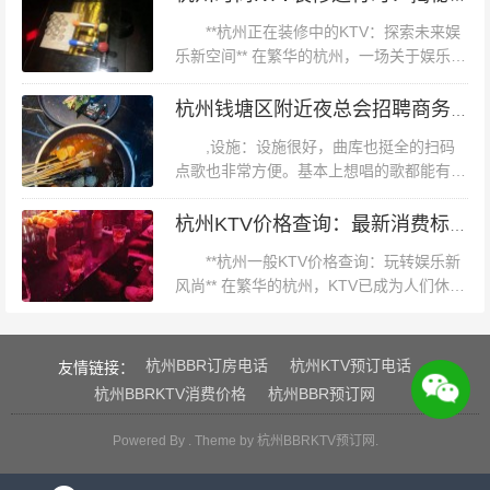
找到性价比最高的娱乐去处。...
**杭州正在装修中的KTV：探索未来娱
乐新空间** 在繁华的杭州，一场关于娱乐与
时尚的变革正在悄然进行。随着城市建设的
日新月异，越来越多的KTV场所开始注重装
杭州钱塘区附近夜总会招聘商务礼仪,入职需要什么条件
修设计，力求在提供高品质...
,设施：设施很好，曲库也挺全的扫码
点歌也非常方便。基本上想唱的歌都能有有
一些冷门的还是找不到。薄荷环境：环境很
好，小包间的话，两个人绰绰有余。累的时
杭州KTV价格查询：最新消费标准及热门场所推荐
候可以躺一躺包间，里面也有酒精消毒的...
**杭州一般KTV价格查询：玩转娱乐新
风尚** 在繁华的杭州，KTV已成为人们休闲
娱乐的首选之一。无论是朋友聚会、公司团
建，还是个人放松，走进一家KTV，总能找
到属于自己的快乐节奏。...
杭州BBR订房电话
杭州KTV预订电话
友情链接：
杭州BBRKTV消费价格
杭州BBR预订网
Powered By . Theme by
杭州BBRKTV预订网
.