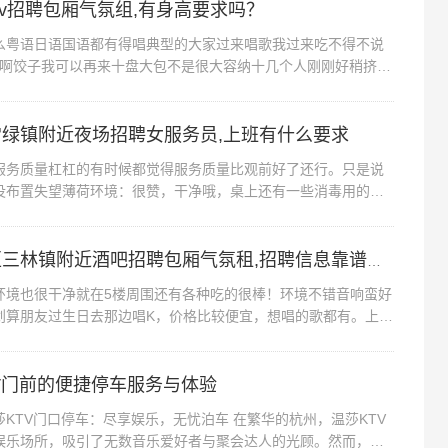
，空调啊，好像不可以调节，好冷的薄荷环境：中包的话
tv招聘包厢气氛组,有身高要求吗？
点老化啦，装修就一般啦,上海黄浦区南京东路街道附近
语日语国语都有得唱典型的大家过来唱歌我过来吃不得不说
) 觉得这个自助餐挺值的！个人感觉比四海一家的值。和朋
吃啊饺子我可以再来十盘大包不是很大容纳十几个人刚刚好稍挤地
铁站出口旁边就是比周围的一些k...
吃得不能自拔的啊。哈哈。
绿镇附近夜场招聘女服务员,上班有什么要求
质量杠杠的有时候都觉得服务质量比观前好了还行。只是说
没布置失望薄荷环境：很赞，干净哦，桌上还有一些消毒用的棉
的可以用。服务铃服务：小程序订了...
上海浦东新区三林镇附近酒吧招聘包厢气氛租,招聘信息靠谱吗？
也很干净就在5楼周围还有各种吃的很棒！环境不错音响蛮好
划算朋友过生日去那边唱K，价格比较便宜，想唱的歌都有。上海
！音效真的太好上海浦东新区三...
V门前的便捷停车服务与体验
KTV门口停车：尽享娱乐，无忧泊车 在繁华的杭州，温莎KTV
娱乐场所，吸引了无数音乐爱好者与聚会达人的光顾。然而，对