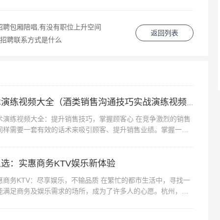
招聘包厢陪唱,有没有职位上升空间
返回列表
,招聘联系方式是什么
卖酒销售话术演练视频大全（酒类销售沟通技巧实战演练视频集锦）
练视频大全：提升销售技巧，掌握顾客心 在竞争激烈的销售
同样需要一套有效的话术来吸引顾客、提升销售业绩。掌握一套
帮助销售人员更好地与顾客沟通...
选：实惠商务KTV娱乐新体验
惠商务KTV：尽享娱乐，不输品质 在繁忙的都市生活中，寻找一
能满足商务及娱乐需求的场所，成为了许多人的心愿。杭州，这
，昨天生日，也是在美团买一个套餐，一打酒两个小吃,
满活力的城市，以其独特...
我们这些不懂音乐的人，没有试过自助餐的，下次可以试