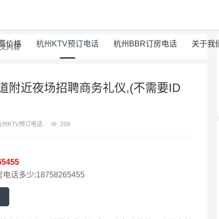
消费价格
杭州KTV预订电话
杭州BBR订房电话
关于我
正文内容
附近夜场招聘商务礼仪,(不需要ID
杭州KTV预订电话
208
65455
电话多少:18758265455