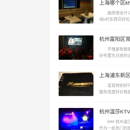
试，基本还是认可的，因为离得近
上海哪个区k
可以坐得下六是个人吧，房间有点
曲库很全什么粤
夜场招聘商务礼仪,(不需要ID卡
纯k的东西巨好
方很好找车公庙地
友
杭州富阳区常
不愧是牧歌服务
好布置生日房的
片和洗手凝液之类
混音特别好环境
服务态度好价格
最好了～没有之一
杭州温莎KT
### 杭州温莎
作为一处热门的