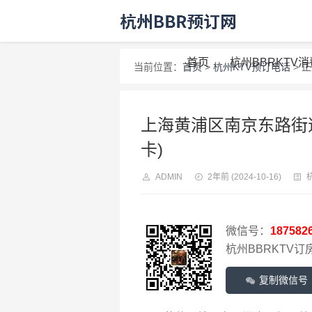
首页
杭州BBRKTV
当前位置：
首页
>
杭州KTV预订电话
> 
上海黄浦区南京东路街道
卡)
ADMIN
2年前
(2024-10-16)
微信号：
187582
杭州BBRKTV订房
复制微信号