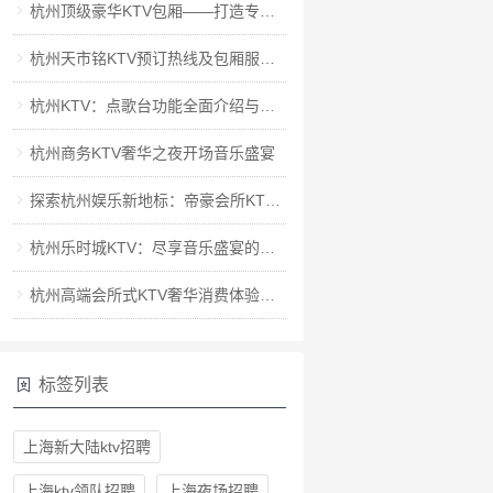
杭州顶级豪华KTV包厢——打造专属生日派对盛宴
杭州天市铭KTV预订热线及包厢服务指南
杭州KTV：点歌台功能全面介绍与体验指南
杭州商务KTV奢华之夜开场音乐盛宴
探索杭州娱乐新地标：帝豪会所KTV豪华体验之旅
杭州乐时城KTV：尽享音乐盛宴的娱乐新天地
杭州高端会所式KTV奢华消费体验探索
标签列表
上海新大陆ktv招聘
上海ktv领队招聘
上海夜场招聘