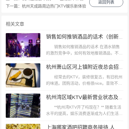
返回列表
理，涵盖了多个楼层和不同的功能区。一楼主要是国际知
下一篇：
杭州天成路周边热门KTV娱乐新体验
名品牌和高端时尚店铺；二楼则是餐饮区，汇集了各式各
样的美食；三楼则是娱乐休闲区，包括电影院、KTV等。
相关文章
此外，这里还设有多个艺术展览和创意市集，为市民提供
销售如何推销酒品的话术（创新酒品推广策略：销售话术的艺术与技巧）
了丰富的文化体验。 #### **时尚潮流**： 作为杭州的新地
销售如何推销酒品的话术 在酒水销售
标，**杭州in11**不仅是一个购物场所，更是时尚潮流的引
的激烈竞争中，如何有效地推销酒品，不仅
领者。这里汇集了众多国际知名品牌和设计师品牌，无论
关乎产品的销量，更关乎客户的体验和满意
是服装、鞋包还是配饰，都能在这里找到最新款。此外，*
度。一个优秀的销售人员，不仅要具备丰富
杭州萧山区河上镇附近夜总会招聘女服务生,求职应聘
的酒品知识，还要掌握一套高效、有吸...
*杭州in11**还经常举办各类时尚活动和展览，如时装周、
经常去的KTV，装修很复古，有旧杭州
艺术展览等，吸引了大量时尚爱好者前来参观。 #### **案
的味道。团购活动，价格很nice。音效不
错。歌库还算比较全。还可以吧服务员态度
例分析**： 以某知名时尚品牌为例，该品牌在**杭州in11**
不怎么好啤酒是雪花还可以好久以前团的
杭州湾区域KTV最新营业状态及开放情况解析
开设了一家旗舰店。通过巧妙的店铺设计和丰富的产品展
啦，还是很划算的啦杭州萧山区河上镇...
**杭州湾KTV开了吗现在？** 随着生活
示，该店开业不久便成为热门打卡地。此外，该品牌还利
水平的提高，娱乐消费逐渐成为人们生活中
用社交媒体进行宣传，吸引了大量年轻消费者前来购物和
不可或缺的一部分。而KTV作为娱乐休闲的
拍照打卡。这一成功案例充分展示了**杭州in11**在引领时
重要场所，其开业情况一直备受关注。特别
上海哪家酒吧招聘商务接待,人员的工作规定和考核标准是怎样的？