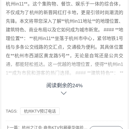
杭州in11**。这个集购物、餐饮、娱乐于一体的综合体，
不仅成为了杭州的新晋网红打卡地，更是引领时尚潮流的
先锋。本文将带您深入了解**杭州in11地址**的地理位置、
建筑特色、商业布局以及它如何成为城市新宠。 #### **地
理位置**： **杭州in11**坐落于杭州市中心，紧邻地铁1号
线与多条公交线路的交汇点，交通极为便利。其具体位置
在**杭州市西湖区黄龙路5号**，无论是自驾还是公共交
通，都能轻松抵达。这一优越的地理位置，使得**杭州in1
1**成为市民和游客的热门选择。 #### **建筑特色**： **
杭州in11**以其独特的建筑设计吸引了大量关注。该建筑
阅读剩余的24%
融合了现代与古典的元素，外观采用流线型设计，搭配大
面积的玻璃幕墙，使得整个建筑在阳光下熠熠生辉。夜晚
时分，霓虹灯点亮，更添几分梦幻与浪漫。此外，**杭州i
TAGS:
杭州KTV预订电话
n11**还设有多个户外广场和休息区，为市民提供了舒适的
休闲空间。 #### **商业布局**： **杭州in11**内部布局合
上一篇：
杭州之江会·商务KTV包厢豪华体验与收费详情