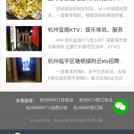
是杭州湾地区，因其经济发...
尚潮流方面的实力。 #### **总结**： **杭州in11地址**不
好好好好好好好好好，从小时候就经常
仅是杭州市中心的一处新地标，更是时尚潮流的交汇点。
去，一直都非常好，嘻嘻音响效果很好歌很
全环境也很好挺不错的还行吧，随说没有提
无论是购物、餐饮还是娱乐休闲，这里都能满足您的需
前24小时预约，但提前电话过去，说有招聘
杭州玺阁KTV：娱乐体验、服务质量与性价比全面评测
求。通过独特的建筑设计、合理的商业布局以及丰富的文
给我们等我们到了又说没预约没有，可...
### 杭州玺阁KTV怎么样？探索城市娱
化活动，**杭州in11**已成为市民和游客的热门选择。如果
乐新地标 在繁忙的都市生活中，KTV已成
您想体验杭州的时尚与潮流文化，不妨来**杭州in11**一探
为人们放松娱乐、朋友聚会的重要场所。而
究竟！
位于杭州的玺阁KTV，作为近年来新兴起的
杭州临平区塘栖镇附近ktv招聘包厢服务员,一个月上几天班
娱乐地标，备受瞩目。那么...
一房难求的纯K…对于吃货来说，去纯
K是吃饭的而不是唱K！每次去纯K必点珍珠
奶茶、台湾牛肉面、鸭肠、鸡脆骨…基本上
菜单上的一切都是好吃的,闭着眼睛点都不
会踩坑…唱K的设备也还算是上等…但...
杭州BBR订房电话
杭州KTV预订电话
友情链接：
杭州BBRKTV消费价格
杭州BBR预订网
Powered By . Theme by
杭州BBRKTV预订网
.