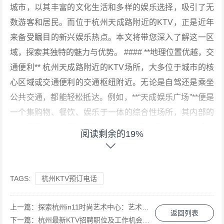
城市，以其丰富的文化生活和多样的娱乐选择，吸引了无
数游客和居民。而位于杭州天成路附近的KTV，正是近年
来备受瞩目的新兴娱乐热点。本文将带您深入了解这一区
域，探索其独特的魅力与优势。 #### **地理位置优越，交
通便利** 杭州天成路附近的KTV场所，大多位于城市的核
心区域或交通便利的交通枢纽附近。无论是自驾还是乘坐
公共交通，都能轻松抵达。例如，**“天成娱乐广场”**便是
一个集购物、餐饮、娱乐于一体的综合性场所，其内部的
KTV更是成为了周边居民和游客的热门选择。 #### **设施
阅读剩余的19%
齐全，服务一流** 这些KTV场所不仅提供高品质的音响设
备和舒适的包间环境，还配备了专业的服务团队。例如，*
*“悦音坊KTV”**以其先进的音响系统和专业的点歌系统赢
TAGS:
杭州KTV预订电话
得了众多音乐爱好者的青睐。此外，许多KTV还推出了会
员制度和各种优惠活动，如生日优惠、团体折扣等，让顾
上一篇：
探索杭州in11时尚艺术中心：艺术与潮流的交汇之地
返回列表
客在享受音乐的同时，也能感受到实实在在的优惠。 ####
下一篇：
杭州最新KTV招聘职位及工作机会探索