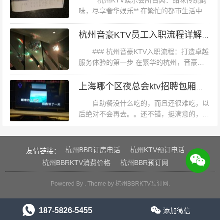
**杭州KTV娱乐会所古典：品味传统韵
正在寻找一处放松身心的娱乐场所，不妨来杭州天成路附
味，尽享奢华娱乐** 在繁忙的都市生活中，
人们总渴望找到一片属于自己的宁静之地，
近的KTV体验一下音乐带来的快乐吧！ （注：文章中的加
同时也不忘追求高品质、高格调的娱乐享
杭州音豪KTV员工入职流程详解：从申请到上岗全攻略
粗部分为关键词自然融入。）
受。杭州，这座历史悠久而又充...
### 杭州音豪KTV入职流程：打造卓越
服务体验的第一步 在繁华的杭州，音豪
KTV以其卓越的音质、优雅的环境和贴心的
服务，成为了众多音乐爱好者的首选之地。
上海哪个区夜总会ktv招聘包厢管家,交五险一金吗？
作为这样一家顶级娱乐场所的一...
自助餐没什么吃的，而且还很难吃，以
后绝对不会再去。。还不错，挺满意的，性
价比很高，嘻嘻很不错的，价格便宜。还有
饮料，态度也很好，值得推荐工作还好把，
一般唱歌就去凯歌，近也不贵上海哪个区...
杭州BBR订房电话
杭州KTV预订电话
友情链接：
杭州BBRKTV消费价格
杭州BBR预订网
Powered By . Theme by
杭州BBRKTV预订网
.
187-5826-5455
添加微信