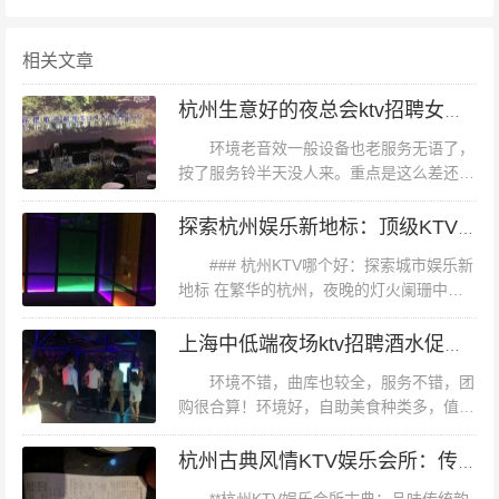
**多样化选择，满足不同需求** 杭州天成路附近的KTV场
所风格各异，从传统的中式风格到现代简约风格，应有尽
相关文章
有。例如，**“天籁之音KTV”**以其古色古香的装饰和传统
杭州生意好的夜总会ktv招聘女招待,有学历要求吗？
的点歌方式，吸引了大量喜欢传统文化的顾客；而**“潮流
环境老音效一般设备也老服务无语了，
汇KTV”**则以其时尚的设计和前沿的娱乐设施，成为了年
按了服务铃半天没人来。重点是这么差还这
轻人的首选。 #### **案例分析：某知名KTV的成功秘诀**
么贵，真的是被坑飞了。不会再来。相当
以**“天成娱乐广场”**为例，该场所的成功在于其多元化的
赞！日语歌特别多！我要的都有！歌特别
探索杭州娱乐新地标：顶级KTV包厢精选与推荐
多！好赞好赞！就是可惜没小包了～杭州生
服务和独特的营销策略。除了提供高品质的娱乐设施外，
### 杭州KTV哪个好：探索城市娱乐新
意...
还定期举办各种主题活动，如歌手大赛、音乐分享会等，
地标 在繁华的杭州，夜晚的灯火阑珊中，
KTV成为了人们放松心情、享受音乐、社交
吸引了大量音乐爱好者和文艺青年。此外，该场所还注重
互动的理想场所。那么，面对琳琅满目的选
上海中低端夜场ktv招聘酒水促销员,交五险一金吗？
线上宣传，通过社交媒体和在线预订平台，扩大了其知名
择，杭州KTV哪个好？本文...
环境不错，曲库也较全，服务不错，团
度和影响力。 #### **总结** 杭州天成路附近的KTV场所凭
购很合算！环境好，自助美食种类多，值得
借其优越的地理位置、完善的服务设施和多样化的选择，
推荐工作三进三出KTV，找不到包房出来在
成为了市民和游客的热门选择。无论是家庭聚会、朋友聚
水吧问p6包间在哪，他随便指进去往右走，
杭州古典风情KTV娱乐会所：传统韵味与现代欢聚的交响
死活找不到，我说可不可以带一下路...
会还是公司活动，这里都能提供理想的娱乐体验。如果您